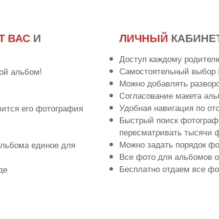
Т ВАС
И
ЛИЧНЫЙ
КАБИНЕ
Доступ каждому родител
Самостоятельный выбор 
ой альбом!
Можно добавлять развор
Согласование макета аль
Удобная навигация по о
вится его фотография
Быстрый поиск фотографи
пересматривать тысячи ф
Можно задать порядок ф
льбома единое для
Все фото для альбомов 
Бесплатно отдаем все фо
де