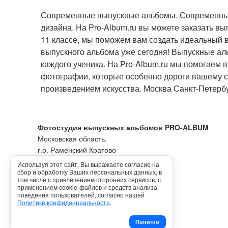
Современные выпускные альбомы. Современные 
дизайна. На Pro-Album.ru вы можете заказать вы
11 классе, мы поможем вам создать идеальный в
выпускного альбома уже сегодня! Выпускные аль
каждого ученика. На Pro-Album.ru мы помогаем 
фотографии, которые особенно дороги вашему се
произведением искусства. Москва Санкт-Петерб
Фотостудия выпускных альбомов PRO-ALBUM
Московская область,
г.о. Раменский Кратово
ул. Центральная д. 14/1
Используя этот сайт, Вы выражаете согласие на
сбор и обработку Ваших персональных данных, в
том числе с привлечением сторонних сервисов, с
Политика конфиденциальности
применением cookie-файлов и средств анализа
поведения пользователей, согласно нашей
Политике конфиденциальности
.
Понятно