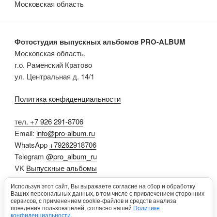
Московская область
Фотостудия выпускных альбомов PRO-ALBUM
Московская область,
г.о. Раменский Кратово
ул. Центральная д. 14/1
Политика конфиденциальности
тел. +7 926 291-8706
Email:
info@pro-album.ru
WhatsApp
+79262918706
Telegram
@pro_album_ru
VK
Выпускные альбомы
Dzen
Выпускные альбомы
Используя этот сайт, Вы выражаете согласие на сбор и обработку
RUTUBE
Выпускные альбомы
Ваших персональных данных, в том числе с привлечением сторонних
сервисов, с применением cookie-файлов и средств анализа
Цитаты на выпускной альбом
поведения пользователей, согласно нашей
Политике
конфиденциальности
.