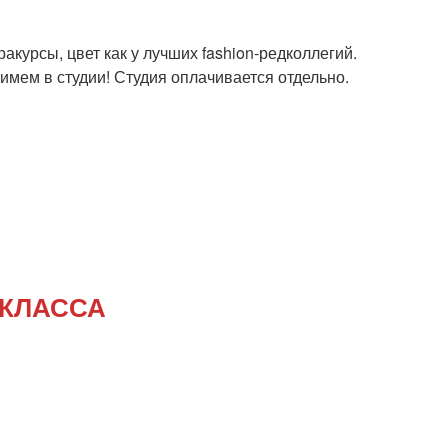
акурсы, цвет как у лучших fashion-редколлегий.
нимем в студии! Студия оплачивается отдельно.
 КЛАССА