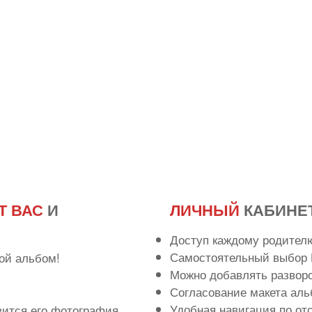
Т ВАС
И
ЛИЧНЫЙ
КАБИНЕ
Доступ каждому родител
Самостоятельный выбор 
ой альбом!
Можно добавлять развор
Согласование макета аль
Удобная навигация по о
вится его фотография