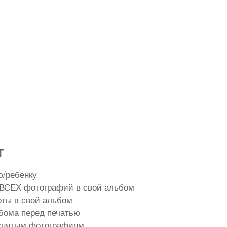
Т
ю/ребенку
ВСЕХ фотографий в свой альбом
оты в свой альбом
бома перед печатью
тснятым фотографиям