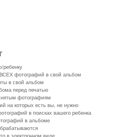
Т
ю/ребенку
ВСЕХ фотографий в свой альбом
оты в свой альбом
бома перед печатью
тснятым фотографиям
й на которых есть вы, не нужно
отографий в поисках вашего ребенка
отографий в альбоме
обрабатываются
то в электронном виде