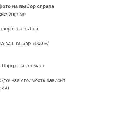
 фото на выбор справа
пожеланиями
азворот на выбор
а ваш выбор +500 ₽/
! Портреты снимает
 (точная стоимость зависит
дии)