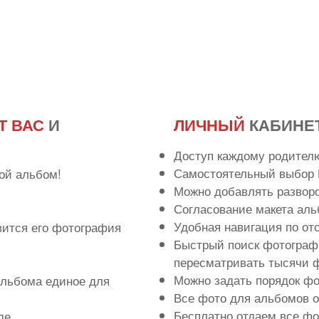
Т ВАС
И
ЛИЧНЫЙ
КАБИНЕ
Доступ каждому родител
Самостоятельный выбор 
ой альбом!
Можно добавлять развор
Согласование макета аль
Удобная навигация по о
вится его фотография
Быстрый поиск фотографи
пересматривать тысячи ф
Можно задать порядок ф
льбома единое для
Все фото для альбомов 
Бесплатно отдаем все фо
де