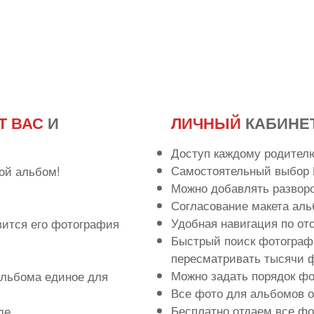
Т ВАС
И
ЛИЧНЫЙ
КАБИНЕ
Доступ каждому родител
Самостоятельный выбор 
ой альбом!
Можно добавлять развор
Согласование макета аль
Удобная навигация по о
вится его фотография
Быстрый поиск фотографи
пересматривать тысячи ф
Можно задать порядок ф
льбома единое для
Все фото для альбомов 
Бесплатно отдаем все фо
де