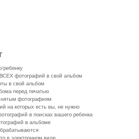
Т
ю/ребенку
ВСЕХ фотографий в свой альбом
оты в свой альбом
бома перед печатью
тснятым фотографиям
й на которых есть вы, не нужно
отографий в поисках вашего ребенка
отографий в альбоме
обрабатываются
то в электронном виде