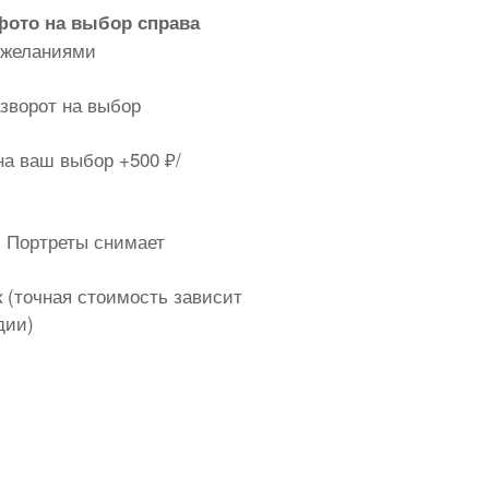
 фото на выбор справа
пожеланиями
азворот на выбор
а ваш выбор +500 ₽/
! Портреты снимает
 (точная стоимость зависит
дии)