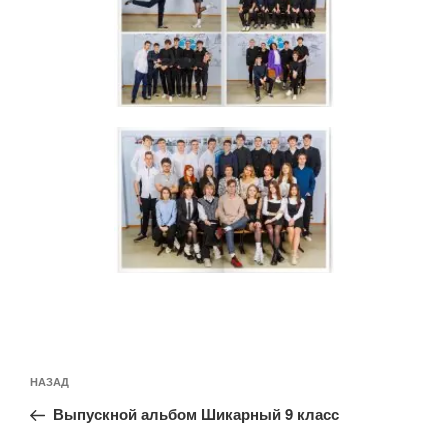
Навигация
Предыдущая
НАЗАД
по
запись:
записям
Выпускной альбом Шикарный 9 класс