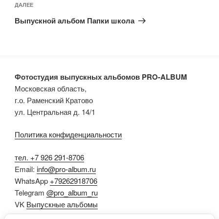
Следующая
ДАЛЕЕ
запись
Выпускной альбом Папки школа
Фотостудия выпускных альбомов PRO-ALBUM
Московская область,
г.о. Раменский Кратово
ул. Центральная д. 14/1
Политика конфиденциальности
тел. +7 926 291-8706
Email:
info@pro-album.ru
WhatsApp
+79262918706
Telegram
@pro_album_ru
VK
Выпускные альбомы
Dzen
Выпускные альбомы